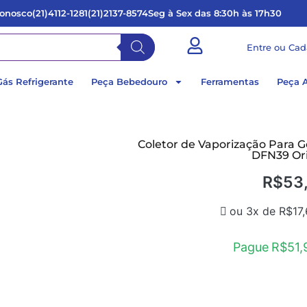
Conosco
(21)4112-1281
(21)2137-8574
Seg à Sex das 8:30h às 17h30
Entre ou Cad
Gás Refrigerante
Peça Bebedouro
Ferramentas
Peça 
Coletor de Vaporização Para G
DFN39 Ori
R$
53
ou 3x de
R$
17
Pague
R$
51,