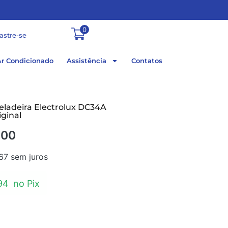
0
astre-se
Ar Condicionado
Assistência
Contatos
eladeira Electrolux DC34A
ginal
,00
,67
sem juros
94
no Pix