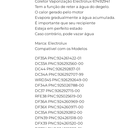
Coletor Vaporização Electrolux 67492941
Tem a função de reter a água do degelo.
O calor gerado pelo motor
Evapora gradualmente a água acumulada.
É importante que seu recipiente
Esteja em perfeito estado
Caso contrário, pode vazar água
Marca: Electrolux
Compatível com os Modelos
DF35A PNC:924261422-01
DC33A PNC:926292560-00
DC44 PNC:926292837-01
DC34A PNC:926292707-99
WRD345 PNC:926292649-00
DF34A PNC:925026788-00
DC37 PNC:926292715-00
RFE38 PNC:925025619-00
DF36A PNC:924260969-00
DF36X PNC:924260971-00
DC35A PNC:926292812-00
DFN39 PNC:924261518-00
DFX39 PNC:924261520-00