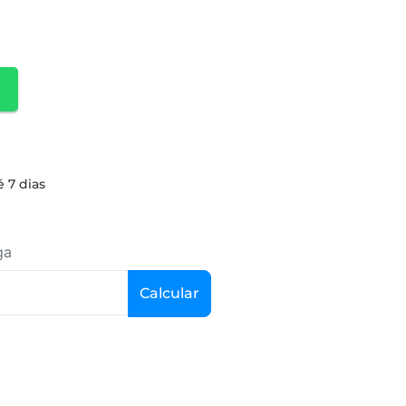
é 7 dias
ga
Calcular